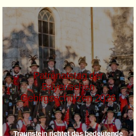
Patronatstag der
Bayerischen
Gebirgsschützen 2026
Traunstein richtet das bedeutende