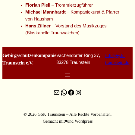
Florian Pleli
– Trommlerzugführer
Michael Mannhardt
– Kompaniekurat & Pfarrer
von Hausham
Hans Zillner
– Vorstand des Musikzuges
(Blaskapelle Traunwalchen)
Gebirgsschützenkompanie
Vachendorfer Ring 37,
info@gsk-
83278 Traunstein
traunstein.de
Traunstein e.V.
E-Mail
WhatsApp
Facebook
Instagram
© 2026 GSK Traunstein – Alle Rechte Vorbehalten.
Gemacht mit♥️und Wordpress